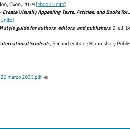
gdon, Oxon, 2019
[ebook Unito]
 -
Create Visually Appealing Texts, Articles, and Books for
 Unito]
 style guide for authors, editors, and publishers
. 2. ed. 
International Students
, Second edition.; Bloomsbury Publi
ne_30 marzo 2026.pdf
(apre una nuova finestra)