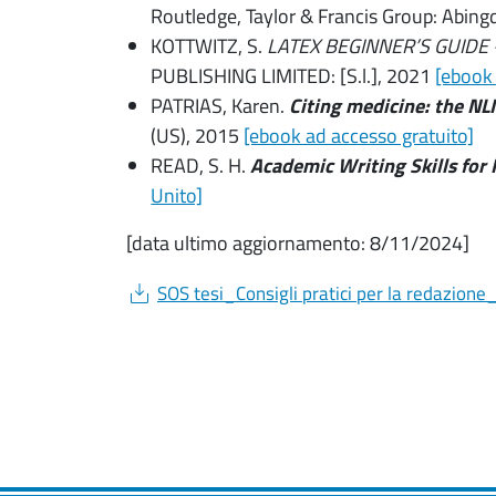
Routledge, Taylor & Francis Group: Abin
KOTTWITZ, S.
LATEX BEGINNER’S GUIDE
PUBLISHING LIMITED: [S.l.], 2021
[ebook
PATRIAS, Karen.
Citing medicine: the NLM
(US), 2015
[ebook ad accesso gratuito]
READ, S. H.
Academic Writing Skills for 
Unito]
[data ultimo aggiornamento: 8/11/2024]
Document
SOS tesi_Consigli pratici per la redazio