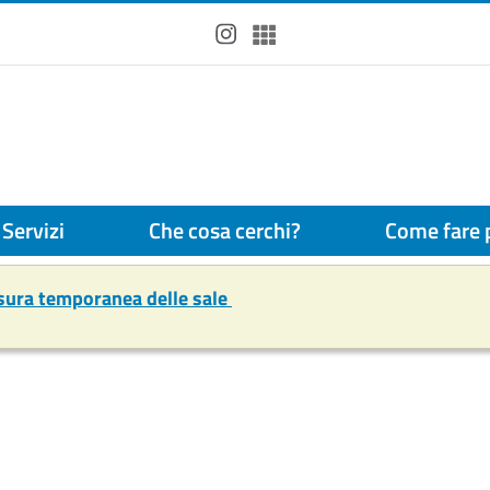
Instagram
Spotify
Servizi
Che cosa cerchi?
Come fare p
usura temporanea delle sale