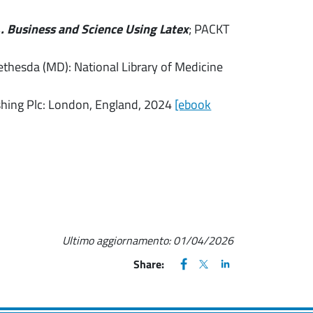
... Business and Science Using Latex
; PACKT
Bethesda (MD): National Library of Medicine
shing Plc: London, England, 2024
[ebook
Ultimo aggiornamento:
01/04/2026
FACEBOOK
(apre una nuova finestra)
X
(apre una nuova finestr
LINKEDIN
(apre una nuova fi
Share: