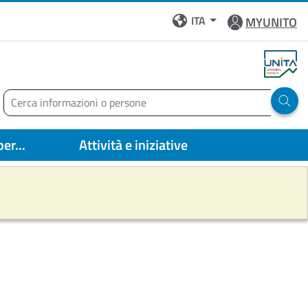
ITA
MYUNITO
Cerca
Run 
er...
Attività e iniziative