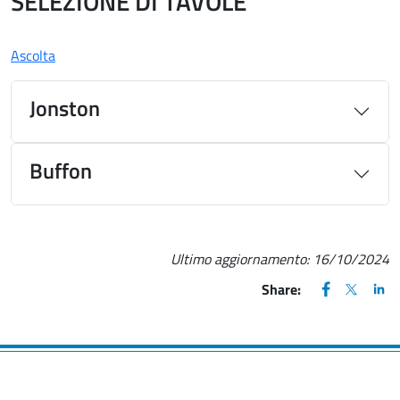
SELEZIONE DI TAVOLE
Ascolta
Jonston
Buffon
Ultimo aggiornamento:
16/10/2024
FACEBOOK
(apre una nu
X
(apre un
LIN
(ap
Share: