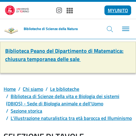
Salta al contenuto principale
MYUNITO
Instagram
Spotify
Biblioteche di Scienze della Natura
Biblioteca Peano del Dipartimento di Matematica:
chiusura temporanea delle sale
Home
Chi siamo
Le biblioteche
Biblioteca di Scienze della vita e Biologia dei sistemi
(DBIOS) - Sede di Biologia animale e dell'Uomo
Sezione storica
L'illustrazione naturalistica tra età barocca ed Illuminismo