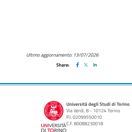
Ultimo aggiornamento:
13/07/2026
FACEBOOK
(apre una nuova finestra)
X
(apre una nuova finestr
LINKEDIN
(apre una nuova fi
Share:
Università degli Studi di Torino
Via Verdi, 8 - 10124 Torino
P.I. 02099550010
C.F. 80088230018