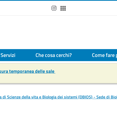
Instagram
Spotify
Servizi
Che cosa cerchi?
Come fare p
usura temporanea delle sale
a di Scienze della vita e Biologia dei sistemi (DBIOS) - Sede di Bio