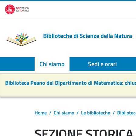
Salta al contenuto principale
Biblioteche di Scienze della Natura
Chi siamo
Sedi e orari
Biblioteca Peano del Dipartimento di Matematica: chi
Home
Chi siamo
Le biblioteche
Bibliotec
SEZIONE STORICA