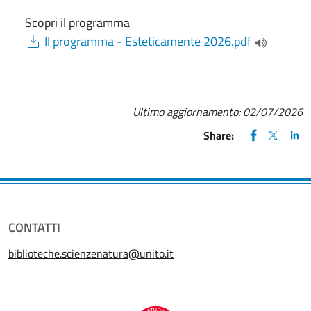
Scopri il programma
Document
Il programma - Esteticamente 2026.pdf
(apre una 
Ultimo aggiornamento:
02/07/2026
FACEBOOK
(apre una nu
X
(apre un
LIN
(ap
Share:
CONTATTI
biblioteche.scienzenatura@unito.it