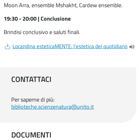
Moon Arra, ensemble Mshakht, Cardew ensemble.
19:30 - 20:00 | Conclusione
Brindisi conclusivo e saluti finali.
Document
Locandina esteticaMENTE: l'estetica del quotidiano
(apr
CONTATTACI
Per saperne di più:
biblioteche.scienzenatura@unito.it
DOCUMENTI